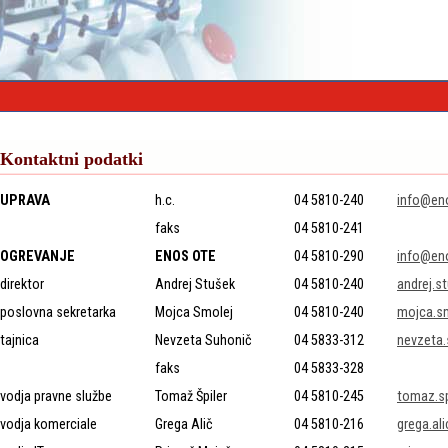
Kontaktni podatki
UPRAVA
h.c.
04 5810-240
info@eno
faks
04 5810-241
OGREVANJE
ENOS OTE
04 5810-290
info@en
direktor
Andrej Stušek
04 5810-240
andrej.s
poslovna sekretarka
Mojca Smolej
04 5810-240
mojca.s
tajnica
Nevzeta Suhonič
04 5833-312
nevzeta
faks
04 5833-328
vodja pravne službe
Tomaž Špiler
04 5810-245
tomaz.sp
vodja komerciale
Grega Alič
04 5810-216
grega.al