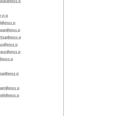
mejac@enos.si
-zj.si
elj@enos.si
zupan@enos.si
vtizar@enos.si
kus@enos.si
vacic@enos.si
h@enos.si
linar@enos.si
rgant@enos.si
relih@enos.si