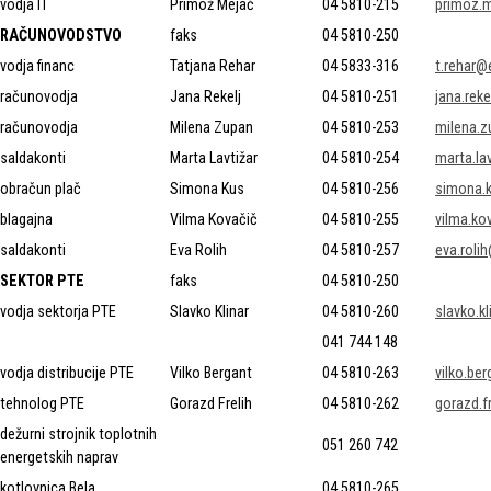
vodja IT
Primož Mejač
04 5810-215
primoz.
RAČUNOVODSTVO
faks
04 5810-250
vodja financ
Tatjana Rehar
04 5833-316
t.rehar@e
računovodja
Jana Rekelj
04 5810-251
jana.rek
računovodja
Milena Zupan
04 5810-253
milena.
saldakonti
Marta Lavtižar
04 5810-254
marta.la
obračun plač
Simona Kus
04 5810-256
simona.
blagajna
Vilma Kovačič
04 5810-255
vilma.ko
saldakonti
Eva Rolih
04 5810-257
eva.roli
SEKTOR PTE
faks
04 5810-250
vodja sektorja PTE
Slavko Klinar
04 5810-260
slavko.k
041 744 148
vodja distribucije PTE
Vilko Bergant
04 5810-263
vilko.be
tehnolog PTE
Gorazd Frelih
04 5810-262
gorazd.f
dežurni strojnik toplotnih
051 260 742
energetskih naprav
kotlovnica Bela
04 5810-265