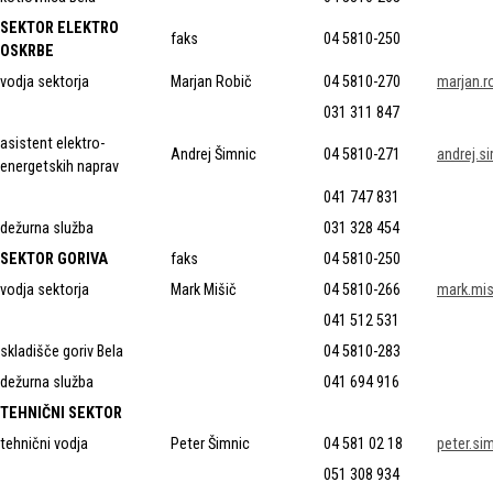
SEKTOR ELEKTRO
faks
04 5810-250
OSKRBE
vodja sektorja
Marjan Robič
04 5810-270
marjan.r
031 311 847
asistent elektro-
Andrej Šimnic
04 5810-271
andrej.s
energetskih naprav
041 747 831
dežurna služba
031 328 454
SEKTOR GORIVA
faks
04 5810-250
vodja sektorja
Mark Mišič
04 5810-266
mark.mi
041 512 531
skladišče goriv Bela
04 5810-283
dežurna služba
041 694 916
TEHNIČNI SEKTOR
tehnični vodja
Peter Šimnic
04 581 02 18
peter.si
051 308 934