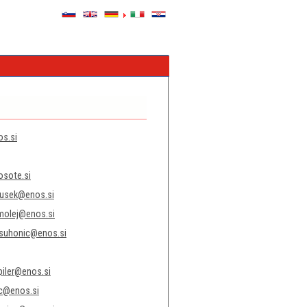
s.si
osote.si
tusek@enos.si
molej@enos.si
.suhonic@enos.si
iler@enos.si
ic@enos.si